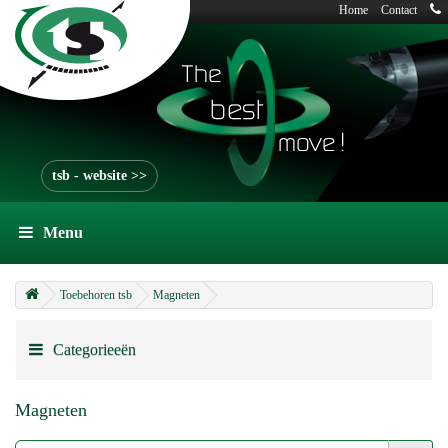
Home
Contact
tsb - website >>
Menu
Toebehoren tsb
Magneten
Categorieeën
Magneten