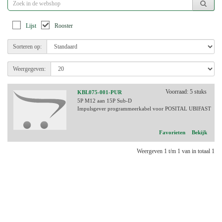
Lijst
Rooster
Sorteren op:
Weergegeven:
Voorraad: 5 stuks
KBL075-001-PUR
5P M12 aan 15P Sub-D
Impulsgever programmeerkabel voor POSITAL UBIFAST
Favorieten
Bekijk
Weergeven 1 t/m 1 van in totaal 1