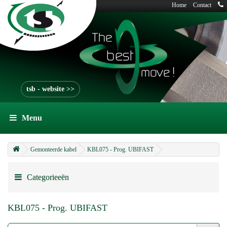
Home
Contact
tsb - website >>
Menu
Gemonteerde kabel
KBL075 - Prog. UBIFAST
Categorieeën
KBL075 - Prog. UBIFAST