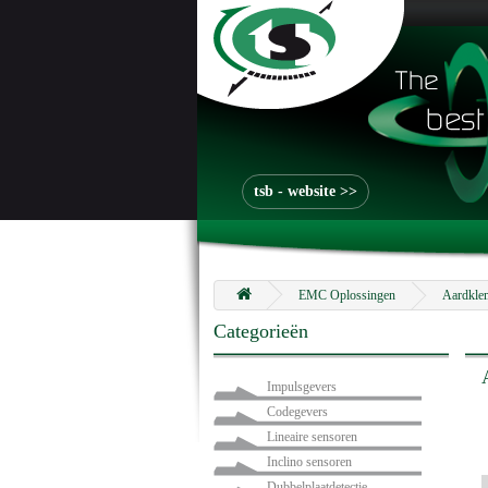
tsb - website >>
EMC Oplossingen
Aardkle
Categorieën
Impulsgevers
Codegevers
Lineaire sensoren
Inclino sensoren
Dubbelplaatdetectie