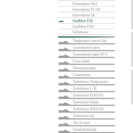
Schermklem SKS
Schermklem SF-SK
Schermklem SK
Aardklem ESE
Aardklem ESD
Toebehoren
Temperatuur sensor-clip
Gemonteerde kabel
Gemonteerde kabel RVS
Losse kabel
Klemmenkastjes
Connectoren
Toebehoren Temposonics
Toebehoren L+B
Toebehoren POSITAL
Toebehoren Emeta
Toebehoren DIEGON
Toebehoren tsb
Test en meet
Schakelmateriaal