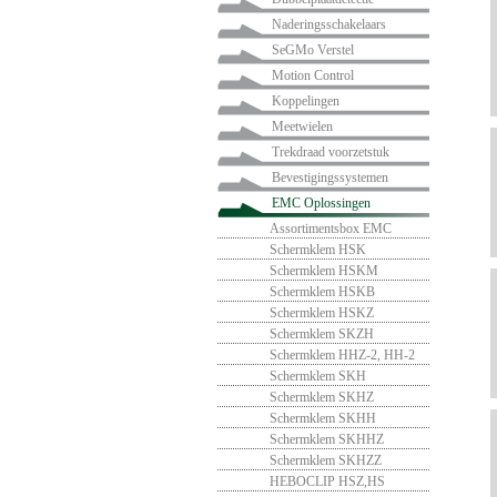
Naderingsschakelaars
SeGMo Verstel
Motion Control
Koppelingen
Meetwielen
Trekdraad voorzetstuk
Bevestigingssystemen
EMC Oplossingen
Assortimentsbox EMC
Schermklem HSK
Schermklem HSKM
Schermklem HSKB
Schermklem HSKZ
Schermklem SKZH
Schermklem HHZ-2, HH-2
Schermklem SKH
Schermklem SKHZ
Schermklem SKHH
Schermklem SKHHZ
Schermklem SKHZZ
HEBOCLIP HSZ,HS