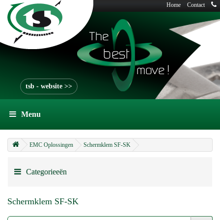
Home
Contact
tsb - website >>
Menu
EMC Oplossingen
Schermklem SF-SK
Categorieeën
Schermklem SF-SK