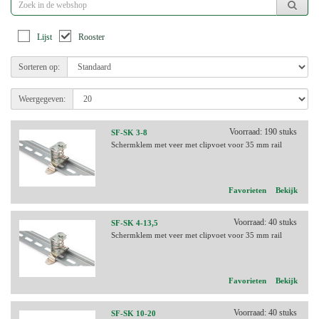
Lijst
Rooster
Sorteren op:
Weergegeven:
Voorraad: 190 stuks
SF-SK 3-8
Schermklem met veer met clipvoet voor 35 mm rail
Favorieten
Bekijk
Voorraad: 40 stuks
SF-SK 4-13,5
Schermklem met veer met clipvoet voor 35 mm rail
Favorieten
Bekijk
Voorraad: 40 stuks
SF-SK 10-20