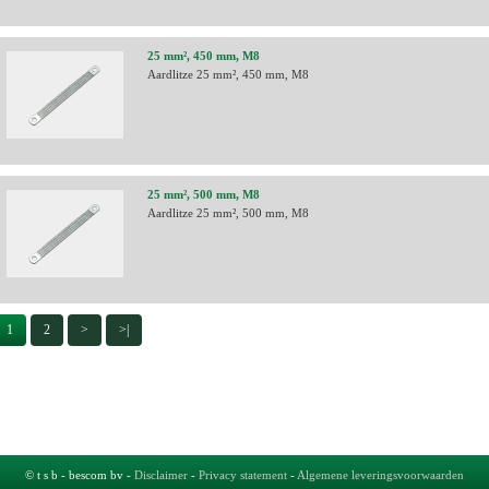
25 mm², 450 mm, M8
Aardlitze 25 mm², 450 mm, M8
25 mm², 500 mm, M8
Aardlitze 25 mm², 500 mm, M8
1
2
>
>|
© t s b - bescom bv -
Disclaimer
-
Privacy statement
-
Algemene leveringsvoorwaarden