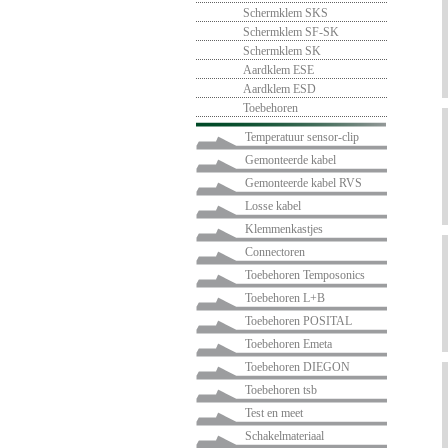
Schermklem SKS
Schermklem SF-SK
Schermklem SK
Aardklem ESE
Aardklem ESD
Toebehoren
Temperatuur sensor-clip
Gemonteerde kabel
Gemonteerde kabel RVS
Losse kabel
Klemmenkastjes
Connectoren
Toebehoren Temposonics
Toebehoren L+B
Toebehoren POSITAL
Toebehoren Emeta
Toebehoren DIEGON
Toebehoren tsb
Test en meet
Schakelmateriaal