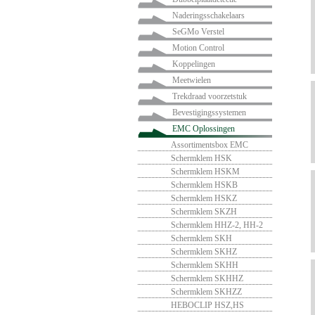
Naderingsschakelaars
SeGMo Verstel
Motion Control
Koppelingen
Meetwielen
Trekdraad voorzetstuk
Bevestigingssystemen
EMC Oplossingen
Assortimentsbox EMC
Schermklem HSK
Schermklem HSKM
Schermklem HSKB
Schermklem HSKZ
Schermklem SKZH
Schermklem HHZ-2, HH-2
Schermklem SKH
Schermklem SKHZ
Schermklem SKHH
Schermklem SKHHZ
Schermklem SKHZZ
HEBOCLIP HSZ,HS