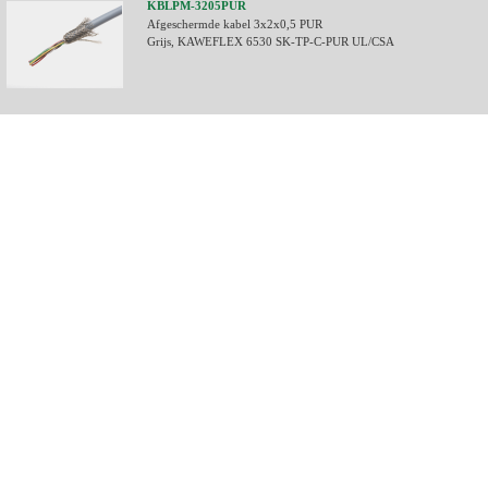
KBLPM-3205PUR
Afgeschermde kabel 3x2x0,5 PUR
Grijs, KAWEFLEX 6530 SK-TP-C-PUR UL/CSA