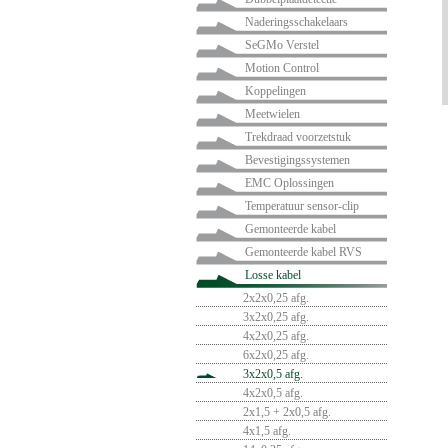
Naderingsschakelaars
SeGMo Verstel
Motion Control
Koppelingen
Meetwielen
Trekdraad voorzetstuk
Bevestigingssystemen
EMC Oplossingen
Temperatuur sensor-clip
Gemonteerde kabel
Gemonteerde kabel RVS
Losse kabel
2x2x0,25 afg.
3x2x0,25 afg.
4x2x0,25 afg.
6x2x0,25 afg.
3x2x0,5 afg.
4x2x0,5 afg.
2x1,5 + 2x0,5 afg.
4x1,5 afg.