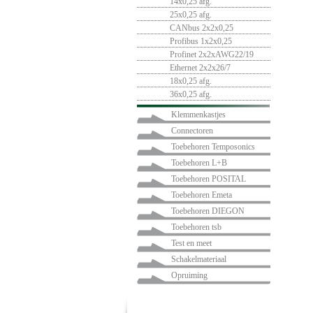
14x0,25 afg.
25x0,25 afg.
CANbus 2x2x0,25
Profibus 1x2x0,25
Profinet 2x2xAWG22/19
Ethernet 2x2x26/7
18x0,25 afg.
36x0,25 afg.
Klemmenkastjes
Connectoren
Toebehoren Temposonics
Toebehoren L+B
Toebehoren POSITAL
Toebehoren Emeta
Toebehoren DIEGON
Toebehoren tsb
Test en meet
Schakelmateriaal
Opruiming