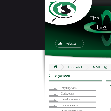
tsb - website >>
Losse kabel
3x2x0,5 afg.
Categorieën
Impulsgevers
Codegevers
Lineaire sensoren
Inclino sensoren
Dubbelplaatdetectie