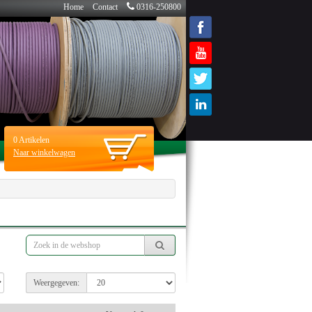
Home
Contact
0316-250800
0
Artikelen
Naar winkelwagen
Weergegeven: