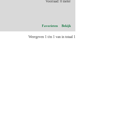
Voorraad: 0 meter
Favorieten
Bekijk
Weergeven 1 t/m 1 van in totaal 1