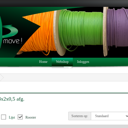
Home
Webshop
Inloggen
3x2x0,5 afg.
Sorteren op:
Lijst
Rooster